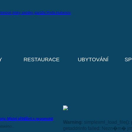
Y
RESTAURACE
UBYTOVÁNÍ
SP
ty. Místní přihlíželi a nepomohli
Warning
: simplexml_load_file()
atského...
getaddrinfo failed: Nezn�m� j