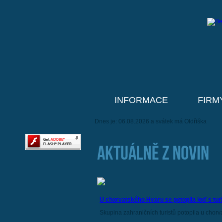
INFORMACE
FIRM
Dnes je: 06.08.2026 a svátek má Oldřiška
AKTUÁLNĚ Z NOVIN
U chorvatského Hvaru se potopila loď s turis
Skupina zahraničních turistů potopila u chorv