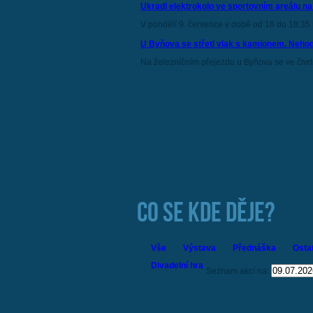
Ukradl elektrokolo ve sportovním areálu n
V pondělí 9. července v době od 18 do 18.35 h
U Byňova se střetl vlak s kamionem. Nehod
Na železničním přejezdu u Byňova se ve čtvrte
CO SE KDE DĚJE?
Vše
Výstava
Přednáška
Osta
Divadelní hra
Seznam akcí na: