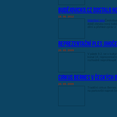
Budějovicko.cz dostalo n
19. 06. 2012
istanbul seo
Českobudě
době zbrusu nový kabát
dění a přehled zpráv z 
Reprezentační ples Jihoče
20. 05. 2009
V pátek 9.2. se v kult
konal 14. reprezentační
rozhodně neprohloupil!
Cirkus Bernes v Českých 
20. 05. 2009
Tradiční cirkus Bernes
na parkovišti naproti 