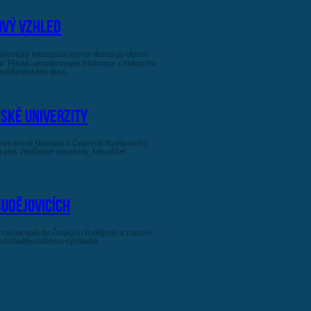
ový vzhled
jovický informační server dostal po dlouhé
. Přináší aktualizované informace z kulturního
budějovického tisku.
ské univerzity
urním domě Metropol v Českých Budějovicích
 ples Jihočeské univerzity, kdo přišel,
Budějovicích
 zavítal opět do Českých Budějovic a zakotvil
českobudějovickému výstavišti.