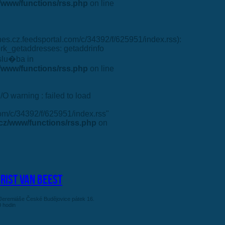
www/functions/rss.php
on line
dnes.cz.feedsportal.com/c/34392/f/625951/index.rss):
ork_getaddresses: getaddrinfo
slu�ba in
www/functions/rss.php
on line
I/O warning : failed to load
.com/c/34392/f/625951/index.rss"
cz/www/functions/rss.php
on
hrist Van Beest
 Jeremiáše České Budějovice pátek 16.
0 hodin