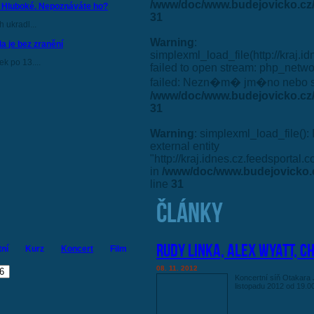
/www/doc/www.budejovicko.cz/
a Hluboké. Nepoznáváte ho?
31
 ukradl...
Warning
:
a je bez zranění
simplexml_load_file(http://kraj.i
k po 13....
failed to open stream: php_netw
failed: Nezn�m� jm�no nebo 
/www/doc/www.budejovicko.cz/
31
Warning
: simplexml_load_file(): 
external entity
"http://kraj.idnes.cz.feedsportal
in
/www/doc/www.budejovicko.
line
31
ČLÁNKY
Rudy Linka, Alex Wyatt, C
tní
Kurz
Koncert
Film
08. 11. 2012
Koncertní síň Otakara
listopadu 2012 od 19.0