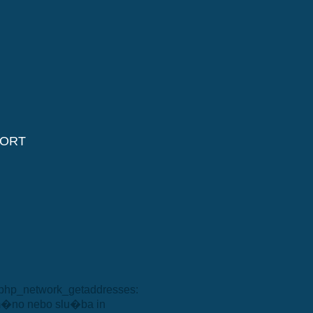
ORT
: php_network_getaddresses:
m�no nebo slu�ba in