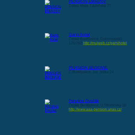
PENSION EMAUSY
Dobrá Voda, Lázeňská 77
Garni hotel
České Budějovice, Dobrovodská
120/762
http://mujweb.cz/garnihotel
PENSION BEGONIE
Č.Budějovice, Jar. Ježka 24
Penzion Dvořák
České Budějovice, U Stromovky 1B
http://www.aaa-pension.unas.cz/