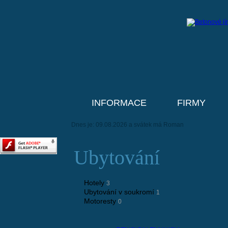
INFORMACE
FIRMY
Dnes je: 09.08.2026 a svátek má Roman
Ubytování
Hotely
3
Ubytování v soukromí
1
Motoresty
0