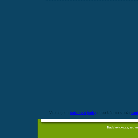
Víte co jsou
betonové jímky
nebo k čemu slouží
sep
Budejovicko.cz, regio